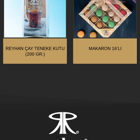
REYHAN ÇAY TENEKE KUTU
MAKARON 16’LI
(200 GR.)