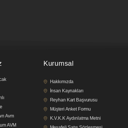
z
Kurumsal
cak
Hakkımızda
İnsan Kaynakları
lı
Reyhan Kart Başvurusu
e
Müşteri Anket Formu
own Avm
K.V.K.K Aydınlatma Metni
mum AVM
Mesafeli Satış Sözleşmesi