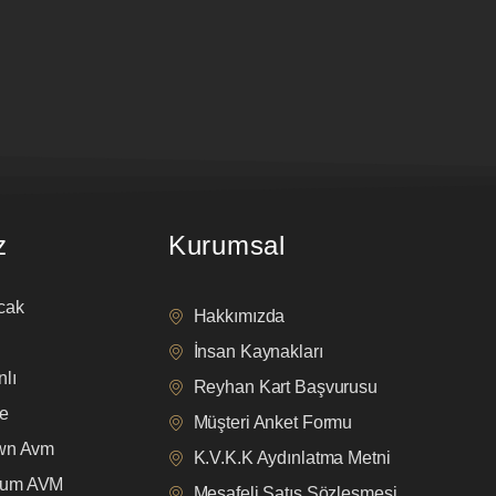
z
Kurumsal
cak
Hakkımızda
İnsan Kaynakları
lı
Reyhan Kart Başvurusu
e
Müşteri Anket Formu
own Avm
K.V.K.K Aydınlatma Metni
mum AVM
Mesafeli Satış Sözleşmesi