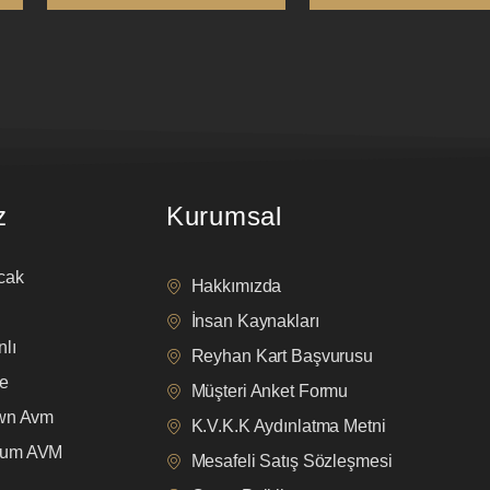
z
Kurumsal
cak
Hakkımızda
İnsan Kaynakları
lı
Reyhan Kart Başvurusu
e
Müşteri Anket Formu
own Avm
K.V.K.K Aydınlatma Metni
mum AVM
Mesafeli Satış Sözleşmesi