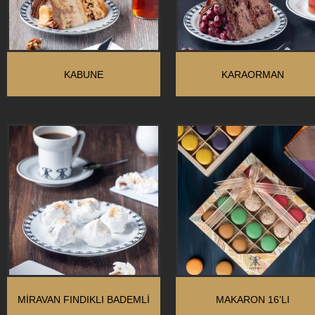
KABUNE
KARAORMAN
MIRAVAN FINDIKLI BADEMLI
MAKARON 16’LI