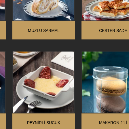
MUZLU SARMAL
CESTER SADE
PEYNIRLI SUCUK
MAKARON 2’LI