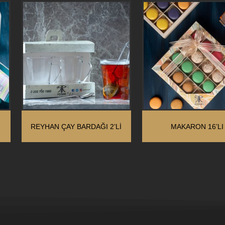
REYHAN ÇAY BARDAĞI 2’LI
MAKARON 16’LI