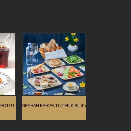
REOTLU
REYHAN KAHVALTI (TEK KIŞILIK)