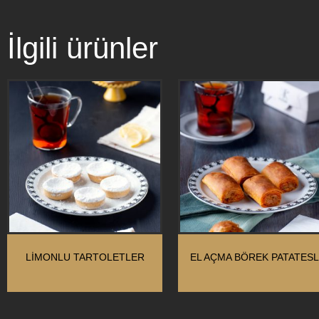
İlgili ürünler
LIMONLU TARTOLETLER
EL AÇMA BÖREK PATATESL