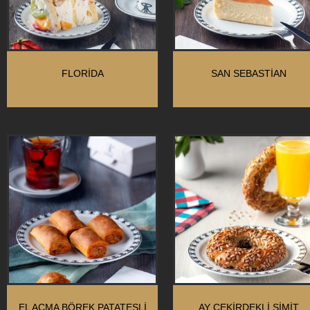
FLORIDA
SAN SEBASTIAN
EL AÇMA BÖREK PATATESLI
AY ÇEKIRDEKLI SIMIT