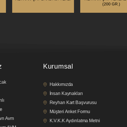
(200 GR.)
z
Kurumsal
cak
Hakkımızda
İnsan Kaynakları
lı
Reyhan Kart Başvurusu
e
Müşteri Anket Formu
own Avm
K.V.K.K Aydınlatma Metni