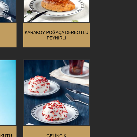
KARAKÖY POĞAÇA DEREOTLU
PEYNIRLI
 KUTU
GELINCIK