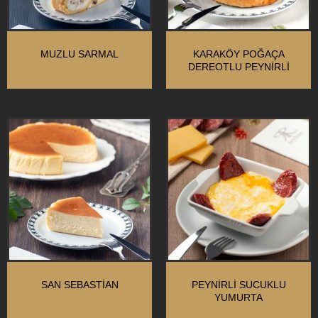
MUZLU SARMAL
KARAKÖY POĞAÇA
DEREOTLU PEYNIRLI
SAN SEBASTIAN
PEYNIRLI SUCUKLU
YUMURTA