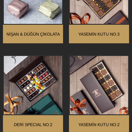
NIŞAN & DÜĞÜN ÇIKOLATA
YASEMİN KUTU NO:3
DERİ SPECIAL NO:2
YASEMİN KUTU NO:2