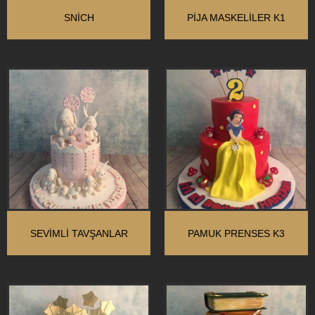
SNİCH
PİJA MASKELİLER K1
SEVİMLİ TAVŞANLAR
PAMUK PRENSES K3