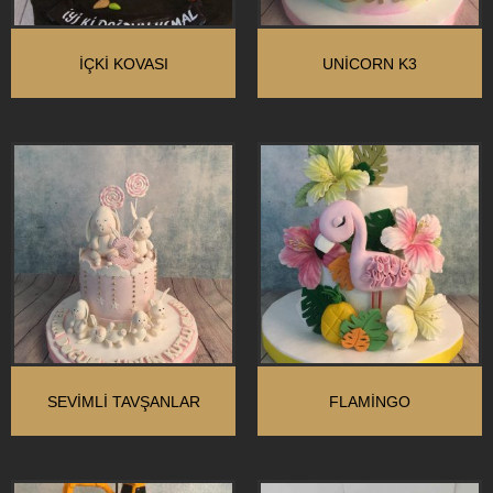
İÇKİ KOVASI
UNİCORN K3
SEVİMLİ TAVŞANLAR
FLAMINGO