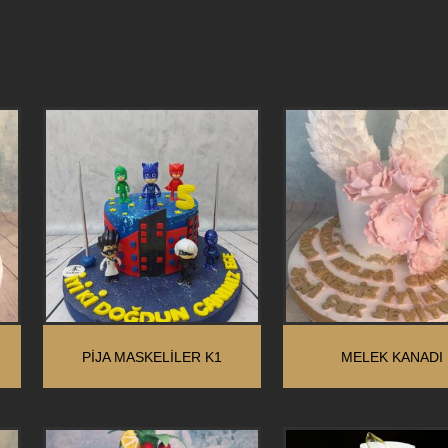
PİJA MASKELİLER K1
MELEK KANADI