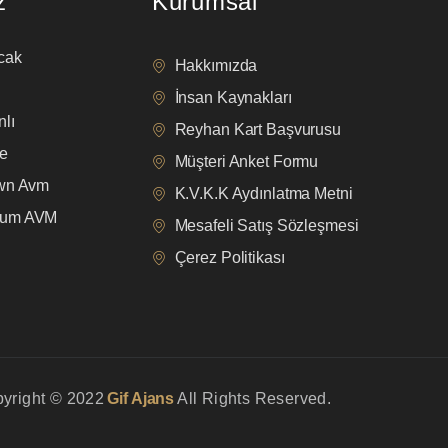
z
Kurumsal
cak
Hakkımızda
İnsan Kaynakları
lı
Reyhan Kart Başvurusu
e
Müşteri Anket Formu
own Avm
K.V.K.K Aydınlatma Metni
mum AVM
Mesafeli Satış Sözleşmesi
Çerez Politikası
yright © 2022
Gif Ajans
All Rights Reserved.