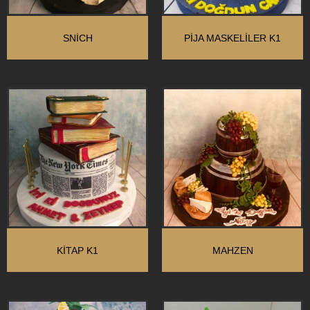
SNİCH
PİJA MASKELİLER K1
KİTAP K1
MAHZEN