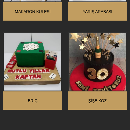
MAKARON KULESI
YARIŞ ARABASI
BRIÇ
ŞIŞE KOZ