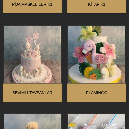
PİJA MASKELİLER K1
KİTAP K1
SEVİMLİ TAVŞANLAR
FLAMINGO