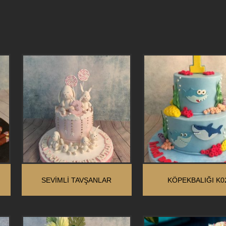
SEVİMLİ TAVŞANLAR
KÖPEKBALIĞI K0