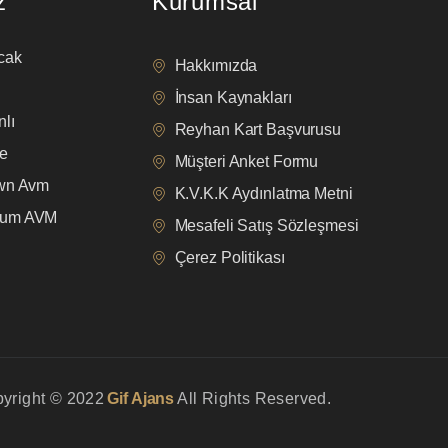
z
Kurumsal
cak
Hakkımızda
İnsan Kaynakları
lı
Reyhan Kart Başvurusu
e
Müşteri Anket Formu
own Avm
K.V.K.K Aydınlatma Metni
mum AVM
Mesafeli Satış Sözleşmesi
Çerez Politikası
yright © 2022
Gif Ajans
All Rights Reserved.