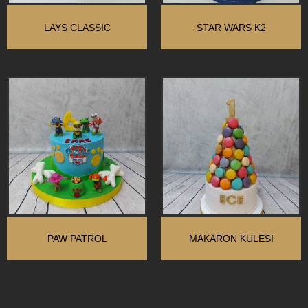
LAYS CLASSIC
STAR WARS K2
PAW PATROL
MAKARON KULESI