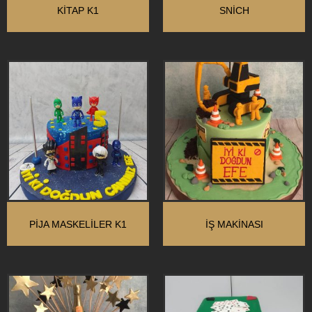
KİTAP K1
SNİCH
PİJA MASKELİLER K1
İŞ MAKINASI