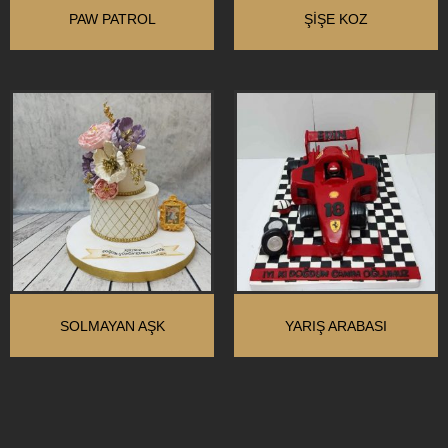
PAW PATROL
ŞIŞE KOZ
SOLMAYAN AŞK
YARIŞ ARABASI