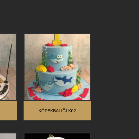
KÖPEKBALIĞI K02