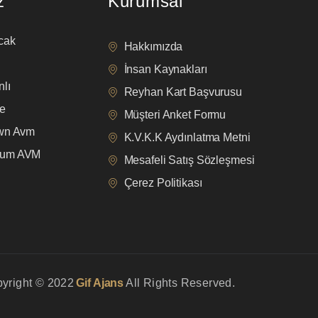
z
Kurumsal
cak
Hakkımızda
İnsan Kaynakları
lı
Reyhan Kart Başvurusu
e
Müşteri Anket Formu
own Avm
K.V.K.K Aydınlatma Metni
mum AVM
Mesafeli Satış Sözleşmesi
Çerez Politikası
yright © 2022
Gif Ajans
All Rights Reserved.