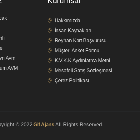
z
Kurumsal
cak
Hakkımızda
İnsan Kaynakları
lı
Reyhan Kart Başvurusu
e
Müşteri Anket Formu
own Avm
K.V.K.K Aydınlatma Metni
mum AVM
Mesafeli Satış Sözleşmesi
Çerez Politikası
yright © 2022
Gif Ajans
All Rights Reserved.