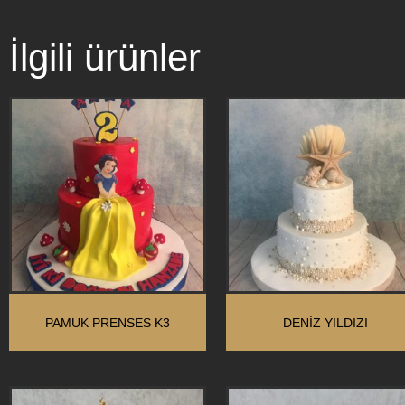
İlgili ürünler
PAMUK PRENSES K3
DENIZ YILDIZI