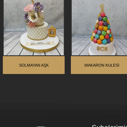
SOLMAYAN AŞK
MAKARON KULESI