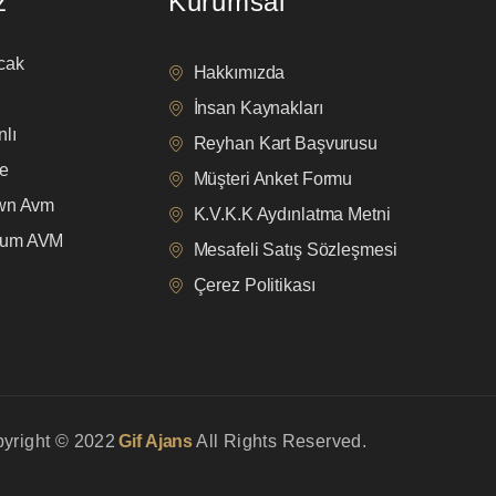
z
Kurumsal
cak
Hakkımızda
İnsan Kaynakları
lı
Reyhan Kart Başvurusu
e
Müşteri Anket Formu
own Avm
K.V.K.K Aydınlatma Metni
mum AVM
Mesafeli Satış Sözleşmesi
Çerez Politikası
yright © 2022
Gif Ajans
All Rights Reserved.