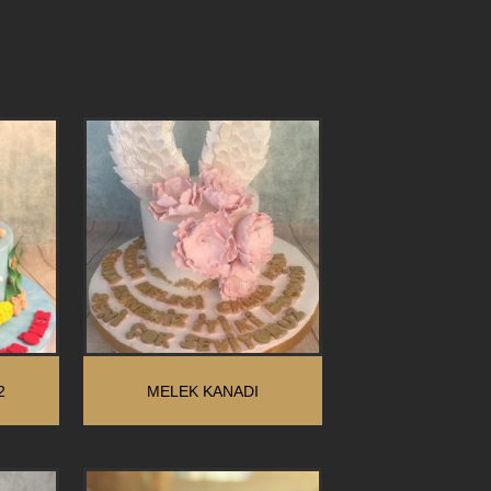
2
MELEK KANADI