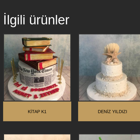
İlgili ürünler
KİTAP K1
DENIZ YILDIZI