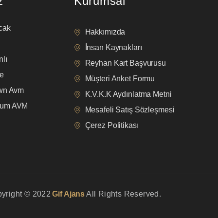
z
Kurumsal
cak
Hakkımızda
İnsan Kaynakları
lı
Reyhan Kart Başvurusu
e
Müşteri Anket Formu
own Avm
K.V.K.K Aydınlatma Metni
mum AVM
Mesafeli Satış Sözleşmesi
Çerez Politikası
yright © 2022
Gif Ajans
All Rights Reserved.