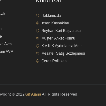
z
Kurumsal
cak
Hakkımızda
İnsan Kaynakları
lı
Reyhan Kart Başvurusu
e
Müşteri Anket Formu
own Avm
K.V.K.K Aydınlatma Metni
mum AVM
Mesafeli Satış Sözleşmesi
Çerez Politikası
yright © 2022
Gif Ajans
All Rights Reserved.