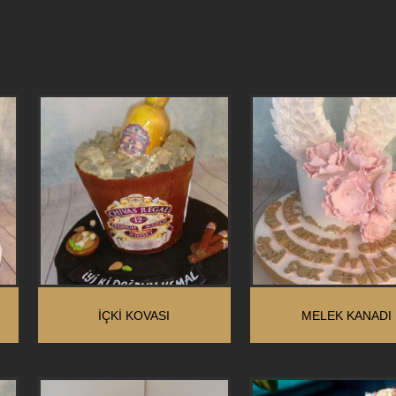
İÇKİ KOVASI
MELEK KANADI