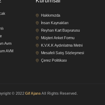
z
Kurumsal
cak
Hakkımızda
İnsan Kaynakları
lı
Reyhan Kart Başvurusu
e
Müşteri Anket Formu
own Avm
K.V.K.K Aydınlatma Metni
mum AVM
Mesafeli Satış Sözleşmesi
Çerez Politikası
yright © 2022
Gif Ajans
All Rights Reserved.