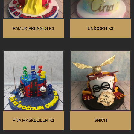
PAMUK PRENSES K3
UNİCORN K3
PİJA MASKELİLER K1
SNİCH