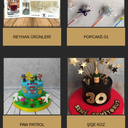
REYHAN ÜRÜNLERI
POPCAKE-01
PAW PATROL
ŞIŞE KOZ