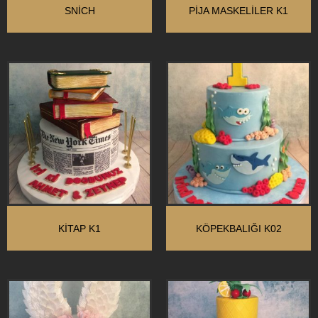
SNİCH
PİJA MASKELİLER K1
KİTAP K1
KÖPEKBALIĞI K02