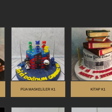
PİJA MASKELİLER K1
KİTAP K1