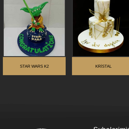
STAR WARS K2
KRİSTAL