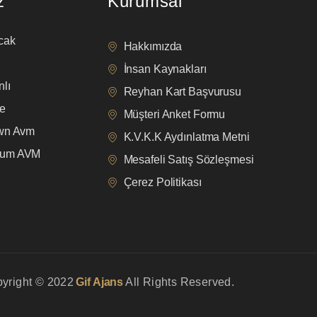
z
Kurumsal
cak
Hakkımızda
İnsan Kaynakları
lı
Reyhan Kart Başvurusu
e
Müşteri Anket Formu
own Avm
K.V.K.K Aydınlatma Metni
mum AVM
Mesafeli Satış Sözleşmesi
Çerez Politikası
yright © 2022
Gif Ajans
All Rights Reserved.