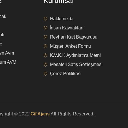
z
Kurumsal
cak
Hakkımızda
İnsan Kaynakları
lı
Reyhan Kart Başvurusu
e
Müşteri Anket Formu
own Avm
K.V.K.K Aydınlatma Metni
mum AVM
Mesafeli Satış Sözleşmesi
Çerez Politikası
yright © 2022
Gif Ajans
All Rights Reserved.