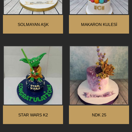
SOLMAYAN AŞK
MAKARON KULESI
STAR WARS K2
NDK 25