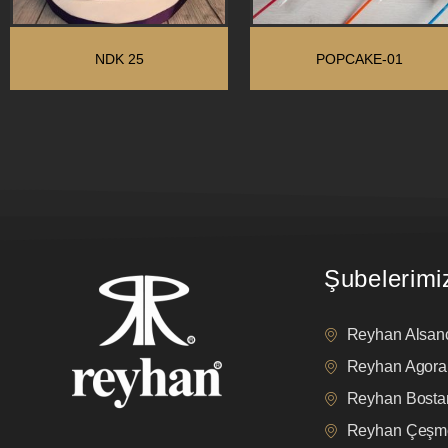
NDK 25
POPCAKE-01
Şubelerimi
Reyhan Alsan
Reyhan Agora
Reyhan Bostan
Reyhan Çeşm