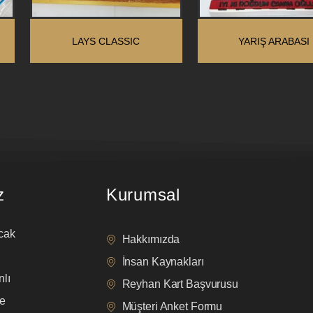
LAYS CLASSIC
YARIŞ ARABASI
z
Kurumsal
cak
Hakkımızda
İnsan Kaynakları
lı
Reyhan Kart Başvurusu
e
Müşteri Anket Formu