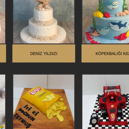
DENIZ YILDIZI
KÖPEKBALIĞI K0