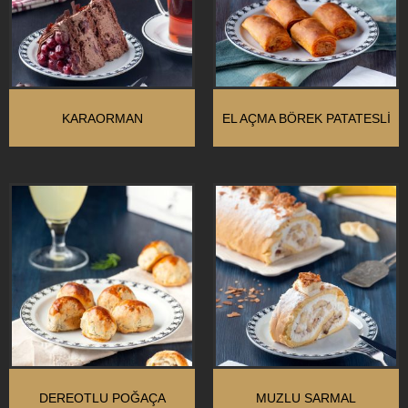
KARAORMAN
EL AÇMA BÖREK PATATESLI
DEREOTLU POĞAÇA
MUZLU SARMAL