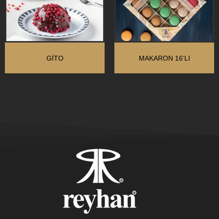
GITO
MAKARON 16’LI