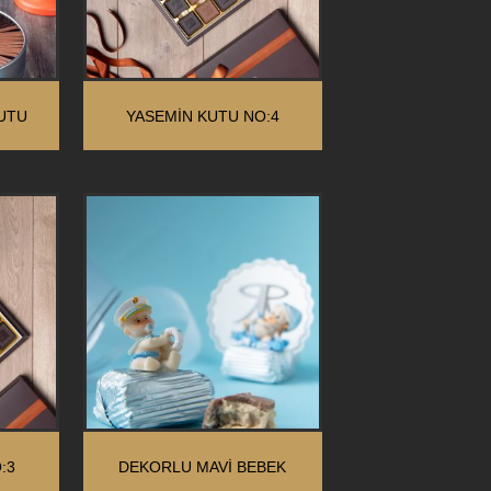
UTU
YASEMİN KUTU NO:4
:3
DEKORLU MAVI BEBEK