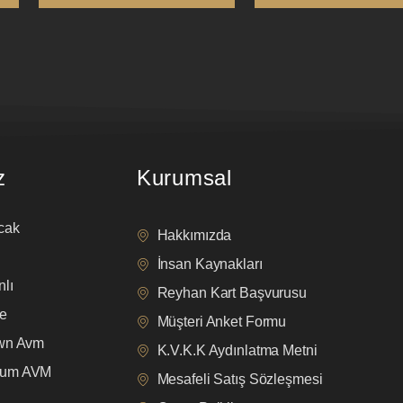
z
Kurumsal
cak
Hakkımızda
İnsan Kaynakları
lı
Reyhan Kart Başvurusu
e
Müşteri Anket Formu
own Avm
K.V.K.K Aydınlatma Metni
mum AVM
Mesafeli Satış Sözleşmesi