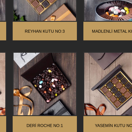
REYHAN KUTU NO:3
MADLENLİ METAL K
DERİ ROCHE NO:1
YASEMİN KUTU NO