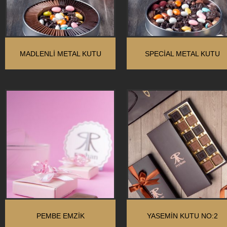
MADLENLİ METAL KUTU
SPECİAL METAL KUTU
PEMBE EMZIK
YASEMİN KUTU NO:2