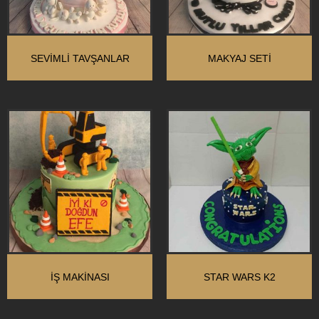
SEVİMLİ TAVŞANLAR
MAKYAJ SETİ
İŞ MAKINASI
STAR WARS K2