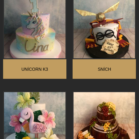
UNİCORN K3
SNİCH