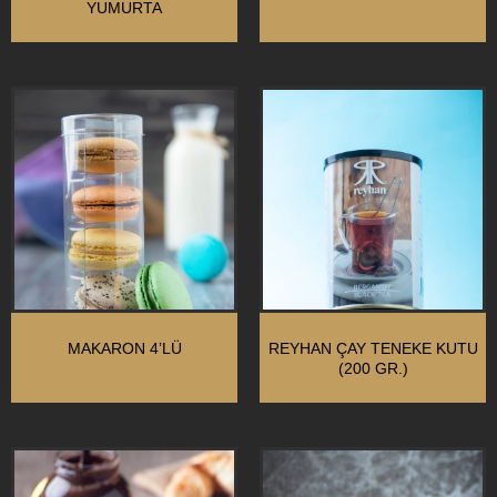
YUMURTA
MAKARON 4’LÜ
REYHAN ÇAY TENEKE KUTU
(200 GR.)