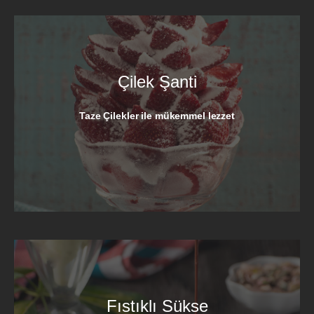
Çilek Şanti
Taze Çilekler ile mükemmel lezzet
HEMEN SIPARIŞ VERIN
Fıstıklı Sükse