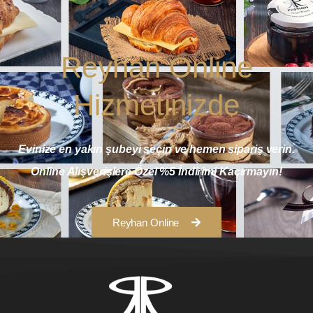
Reyhan Online
Hizmetinizde
Evinize en yakın şubeyi seçin ve hemen sipariş verin.
Online Alışverişlere Özel %5 İndirimi Kaçırmayın!
Reyhan Online